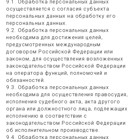
9.1. Обработка персональных данных
осуществляется с согласия субъекта
персональных данных на обработку его
персональных данных.
9.2. Обработка персональных данных
необходима для достижения целей,
предусмотренных международным
договором Российской Федерации или
законом, для осуществления возложенных
законодательством Российской Федерации
на оператора функций, полномочий и
О бренде
Каталог
Доставка и оплата
обязанностей.
9.3. Обработка персональных данных
Выбор размера
Обмен и возврат
необходима для осуществления правосудия,
исполнения судебного акта, акта другого
органа или должностного лица, подлежащих
Социальные сети:
исполнению в соответствии с
законодательством Российской Федерации
об исполнительном производстве.
Подписаться на новинки
9.4. Обработка персональных данных