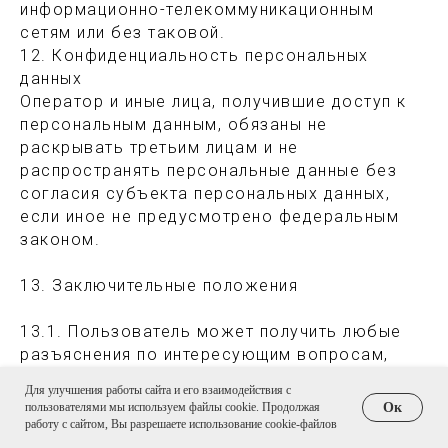
информационно-телекоммуникационным
сетям или без таковой.
12. Конфиденциальность персональных
данных
Оператор и иные лица, получившие доступ к
персональным данным, обязаны не
раскрывать третьим лицам и не
распространять персональные данные без
согласия субъекта персональных данных,
если иное не предусмотрено федеральным
законом.
13. Заключительные положения
13.1. Пользователь может получить любые
разъяснения по интересующим вопросам,
касающимся обработки его персональных
Для улучшения работы сайта и его взаимодействия с
данных, обратившись к Оператору с
пользователями мы используем файлы cookie. Продолжая
Ок
помощью электронной почты
работу с сайтом, Вы разрешаете использование cookie-файлов
info@kendibrand.ru.