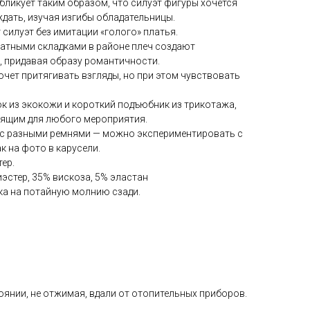
бликует таким образом, что силуэт фигуры хочется
дать, изучая изгибы обладательницы.
силуэт без имитации «голого» платья.
катными складками в районе плеч создают
 придавая образу романтичности.
хочет притягивать взгляды, но при этом чувствовать
к из экокожи и короткий подъюбник из трикотажа,
дящим для любого мероприятия.
 с разными ремнями — можно экспериментировать с
к на фото в карусели.
ер.
эстер, 35% вискоза, 5% эластан
ка на потайную молнию сзади.
янии, не отжимая, вдали от отопительных приборов.