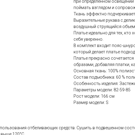
при определенном освещении 
поймать взглядом и сопровож
Ткань эффектно подчеркивает 
Выразительные рукава с дели
воздушный струящийся объем,
Платье идеально для тех, кто 
себя уверенно.
В комплект входит пояс-шнуро
который делает платье подхо
Платье прекрасно сочетается
образами, добавляя платки, ка
Основная ткань: 100% полиэст
Состав подъюбника: 60 % поли
Особенность изделия: Застеж
Параметры модели: 82-59-85
Рост модели: 166 см
Размер модели: S
использования отбеливающих средств. Сушить в подвешенном состо
 выше 120°С.