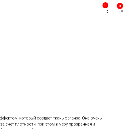
0
0
0
0
ффектом, который создает ткань органза. Она очень
за счет плотности, при этом в меру прозрачная и